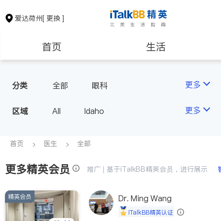
爱达荷州
[ 更换 ]
首页
生活
医生
律师
更多
分类
全部
眼科
房地产租售
建筑装修
更多
区域
All
Idaho
教育
养老
首页
医生
全部
更多精英会员
非盈利组织
推广 | 基于iTalkBB精英会员，进行展示
精英会员
Dr. Ming Wang
iTalkBB精英认证