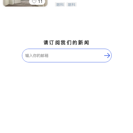
11
Wang Vision Institute has more tha
眼科
眼科
n 30 years experience in
请订阅我们的新闻