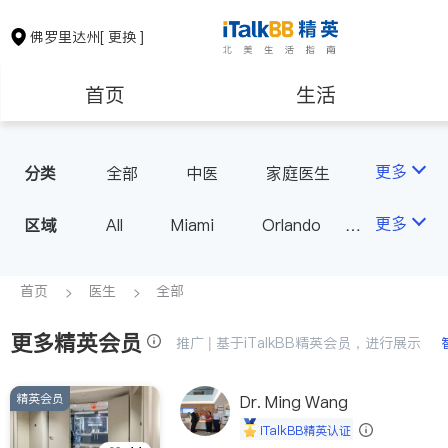
佛罗里达州
[ 更换 ]
首页
生活
医生
律师
更多
分类
全部
中医
家庭医生
心理医生
医美
牙科
保险理财
房地产租售
更多
区域
All
Miami
Orlando
眼科
妇科
Tampa
West Palm Beach
银行贷款
建筑装修
FL - Other Cities
首页
医生
全部
更多精英会员
教育
养老
推广 | 基于iTalkBB精英会员，进行展示
精英会员
非盈利组织
Dr. Ming Wang
iTalkBB精英认证