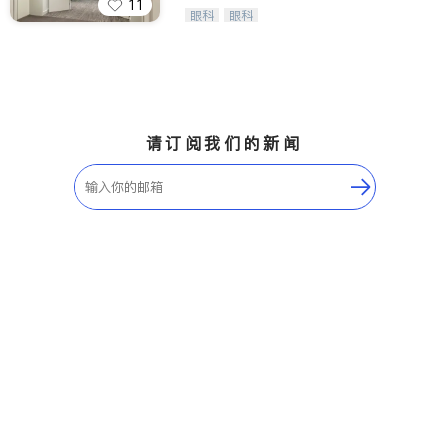
11
Wang Vision Institute has more tha
眼科
眼科
n 30 years experience in
请订阅我们的新闻