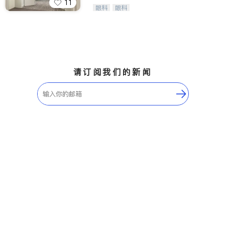
11
Wang Vision Institute has more tha
眼科
眼科
n 30 years experience in
请订阅我们的新闻