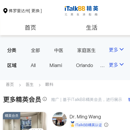
佛罗里达州
[ 更换 ]
首页
生活
医生
律师
更多
分类
全部
中医
家庭医生
心理医生
医美
牙科
保险理财
房地产租售
更多
区域
All
Miami
Orlando
眼科
妇科
Tampa
West Palm Beach
银行贷款
建筑装修
FL - Other Cities
首页
医生
眼科
更多精英会员
教育
养老
推广 | 基于iTalkBB精英会员，进行展示
精英会员
非盈利组织
Dr. Ming Wang
iTalkBB精英认证