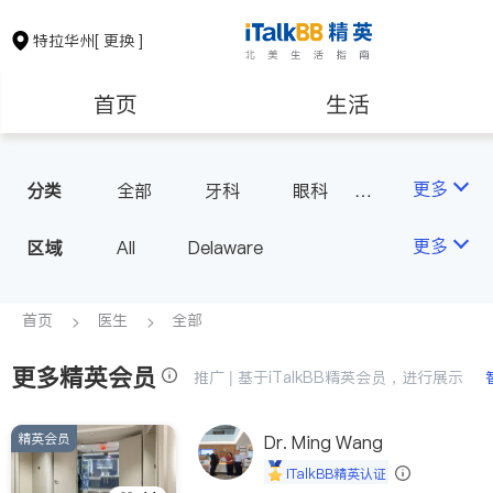
特拉华州
[ 更换 ]
首页
生活
医生
律师
更多
分类
全部
牙科
眼科
医生-其它
房地产租售
建筑装修
更多
区域
All
Delaware
教育
养老
首页
医生
全部
更多精英会员
非盈利组织
推广 | 基于iTalkBB精英会员，进行展示
精英会员
Dr. Ming Wang
iTalkBB精英认证