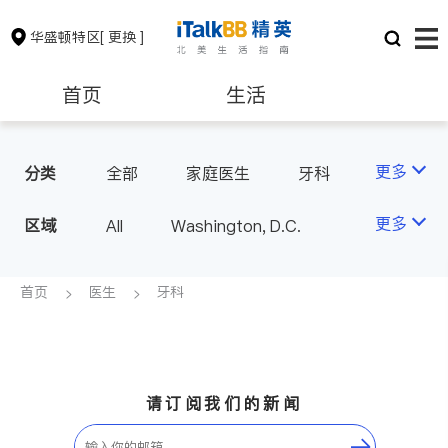
华盛顿特区
[ 更换 ]
首页
生活
医生
律师
更多
分类
全部
家庭医生
牙科
眼科
儿科
精神科
房地产租售
会计师
更多
区域
All
Washington, D.C.
心脏科
神经科
麻醉科
医生-其它
建筑装修
教育
首页
医生
牙科
内分泌科
养老
非盈利组织
请订阅我们的新闻