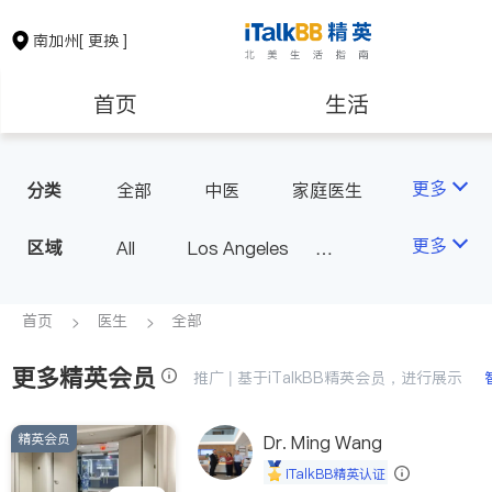
南加州
[ 更换 ]
首页
生活
医生
律师
更多
分类
全部
中医
家庭医生
心理医生
医美
牙科
保险理财
房地产租售
更多
区域
All
Los Angeles
眼科
妇科
儿科
Orange County - Irvine
耳鼻喉科
精神科
银行贷款
会计师
Alhambra & San Gabriel
首页
医生
全部
心脏科
足科
神经科
Arcadia & Rosemead
肠胃肝脏科
外科
更多精英会员
建筑装修
教育
推广 | 基于iTalkBB精英会员，进行展示
Diamond Bar & Covina
皮肤科
麻醉科
Rowland Heights & Hacienda H
泌尿科
风湿病
精英会员
养老
非盈利组织
Dr. Ming Wang
eights
不孕不育
脊椎神经科
iTalkBB精英认证
Los Angeles County - Other Ci