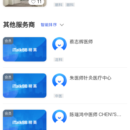
11
呼吸科
医生-其它
Wang Vision Institute has more tha
眼科
眼科
ties
n 30 years experience in
内分泌科
骨科
San Diego
其他服务商
Inyo & San Bernardino
智能排序
Riverside
会员
蔡志辉医师
Santa Barbara & Monterey
足科
会员
朱医师针灸医疗中心
中医
会员
陈瑞鸿中医师 CHEN\'S H
OLISTIC ACUPUNCTUR
E & HERB CLINIC