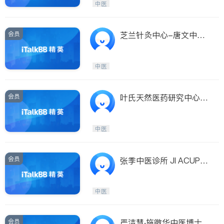
中医
会员
芝兰针灸中心-唐文中中
医女博士
中医
会员
叶氏天然医药研究中心‧
明珠青春美研究院
中医
会员
张季中医诊所 JI ACUPU
NCTURE & HERBAL CE
NTER - ZHANG, JI., L.A
中医
C
会员
严洁慧‧施微华中医博士