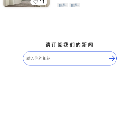
11
呼吸科
医生-其它
Wang Vision Institute has more tha
眼科
眼科
ties
n 30 years experience in
内分泌科
骨科
San Diego
Inyo & San Bernardino
Riverside
请订阅我们的新闻
Santa Barbara & Monterey