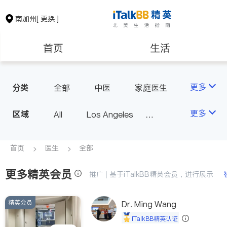
南加州
[ 更换 ]
首页
生活
医生
律师
更多
分类
全部
中医
家庭医生
心理医生
医美
牙科
保险理财
房地产租售
更多
区域
All
Los Angeles
眼科
妇科
儿科
Orange County - Irvine
耳鼻喉科
精神科
银行贷款
会计师
Alhambra & San Gabriel
首页
医生
全部
心脏科
足科
神经科
Arcadia & Rosemead
肠胃肝脏科
外科
更多精英会员
建筑装修
教育
推广 | 基于iTalkBB精英会员，进行展示
Diamond Bar & Covina
皮肤科
麻醉科
Rowland Heights & Hacienda H
泌尿科
风湿病
精英会员
养老
非盈利组织
Dr. Ming Wang
eights
不孕不育
脊椎神经科
iTalkBB精英认证
Los Angeles County - Other Ci