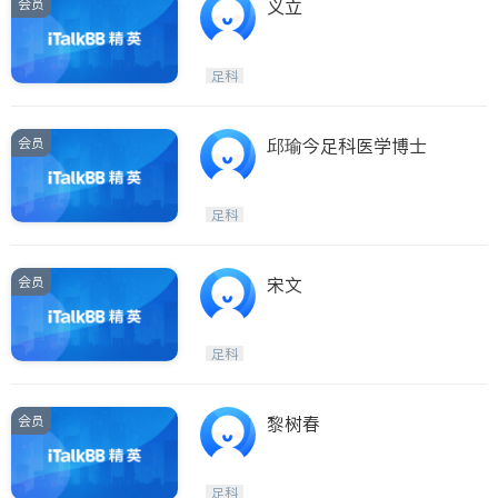
会员
义立
足科
会员
邱瑜今足科医学博士
足科
会员
宋文
足科
会员
黎树春
足科