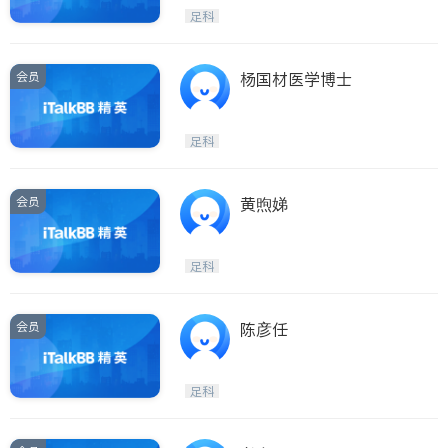
呼吸科
医生-其它
足科
ties
内分泌科
骨科
San Diego
会员
杨国材医学博士
Inyo & San Bernardino
Riverside
足科
Santa Barbara & Monterey
会员
黄煦娣
足科
会员
陈彦任
足科