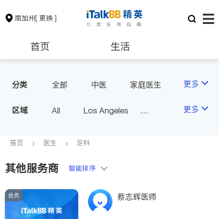
南加州
[ 更换 ]
首页
生活
医生
律师
更多
分类
全部
中医
家庭医生
心理医生
医美
牙科
保险理财
房地产租售
更多
区域
All
Los Angeles
眼科
妇科
儿科
Orange County - Irvine
耳鼻喉科
精神科
银行贷款
会计师
Alhambra & San Gabriel
首页
医生
足科
心脏科
足科
神经科
Arcadia & Rosemead
肠胃肝脏科
外科
其他服务商
建筑装修
教育
智能排序
Diamond Bar & Covina
皮肤科
麻醉科
Rowland Heights & Hacienda H
泌尿科
风湿病
会员
养老
非盈利组织
蔡志辉医师
eights
不孕不育
脊椎神经科
Los Angeles County - Other Ci