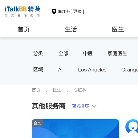
南加州
[ 更换 ]
首页
生活
医生
建筑装修
教育
养老
分类
全部
中医
家庭医生
心脏科
足科
神经科
区域
All
Los Angeles
Orange
脊椎神经科
呼吸科
医生
Diamond Bar & Covina
Rowla
Inyo & San Bernardino
Rivers
首页
医生
心脏科
其他服务商
智能排序
会员