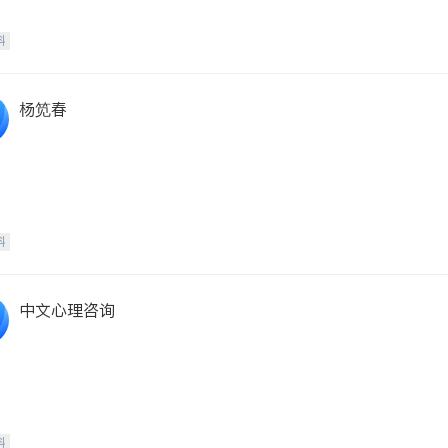
科
杨笕春
科
中文心理咨询
科