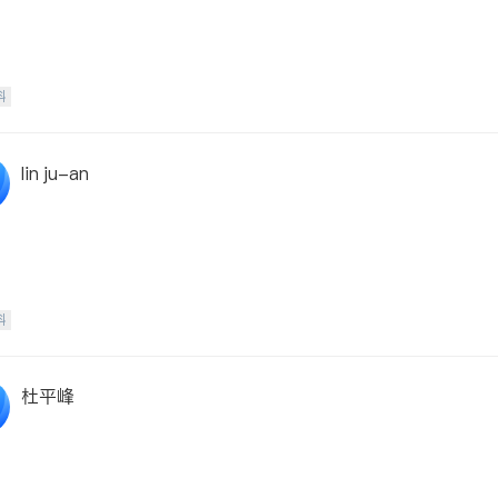
科
lin ju-an
科
杜平峰