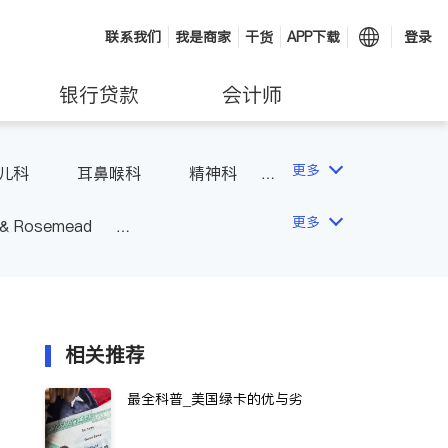
联系我们
我是商家
干货
APP下载
登录
银行贷款
会计师
更多
儿科
耳鼻喉科
精神科
科
风湿病
不孕不育
更多
 & Rosemead
Other Cities
San Diego
相关推荐
最全科普_美国绿卡的优与劣