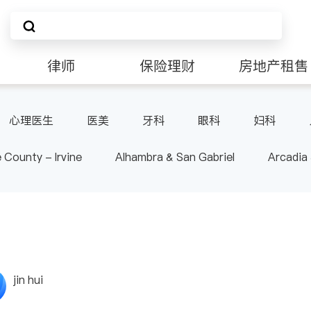
律师
保险理财
房地产租售
非盈利组织
心理医生
医美
牙科
眼科
妇科
肠胃肝脏科
外科
皮肤科
麻醉科
泌尿
 County - Irvine
Alhambra & San Gabriel
Arcadia
-其它
内分泌科
骨科
nd Heights & Hacienda Heights
Los Angeles County - 
ide
Santa Barbara & Monterey
jin hui