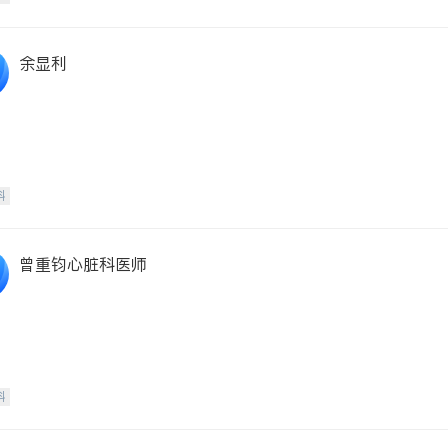
余显利
科
曾重钧心脏科医师
科