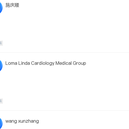
施庆顺
科
Loma Linda Cardiology Medical Group
科
wang xunzhang