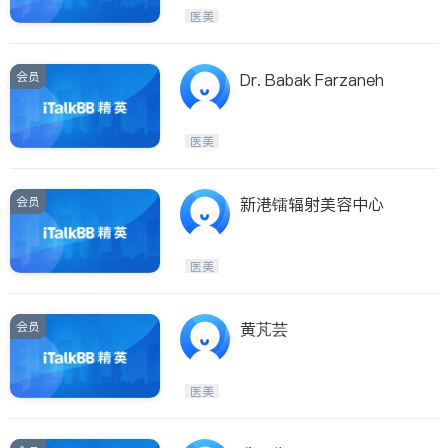
呼吸科
医生-其它
医美
ties
内分泌科
骨科
San Diego
会员
Dr. Babak Farzaneh
Inyo & San Bernardino
Riverside
医美
Santa Barbara & Monterey
会员
新港镭辐射美容中心
医美
会员
黄芃芸
医美