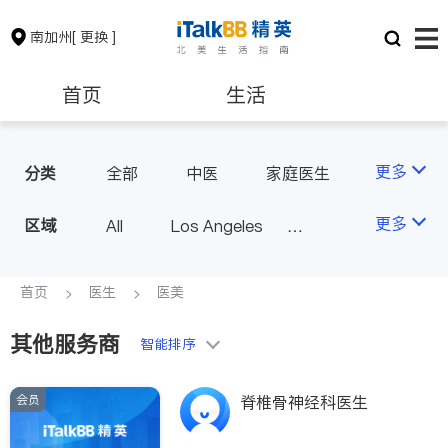
南加州
[ 更换 ]
首页
生活
医生
律师
更多
分类
全部
中医
家庭医生
心理医生
医美
牙科
保险理财
房地产租售
更多
区域
All
Los Angeles
眼科
妇科
儿科
Orange County - Irvine
耳鼻喉科
精神科
银行贷款
会计师
Alhambra & San Gabriel
首页
医生
医美
心脏科
足科
神经科
Arcadia & Rosemead
肠胃肝脏科
外科
其他服务商
建筑装修
教育
智能排序
Diamond Bar & Covina
皮肤科
麻醉科
Rowland Heights & Hacienda H
泌尿科
风湿病
会员
养老
非盈利组织
脊椎骨神经科医生
eights
不孕不育
脊椎神经科
Los Angeles County - Other Ci