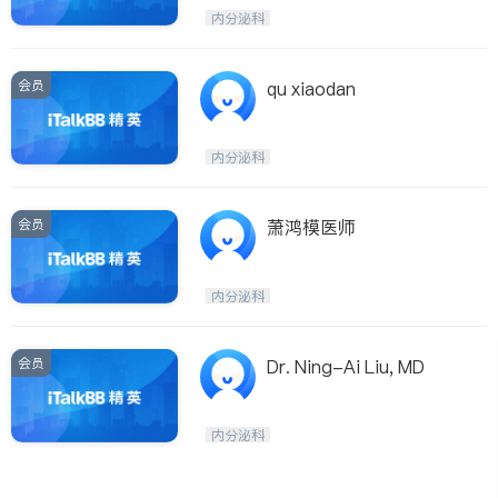
呼吸科
医生-其它
内分泌科
ties
内分泌科
骨科
San Diego
会员
qu xiaodan
Inyo & San Bernardino
Riverside
内分泌科
Santa Barbara & Monterey
会员
萧鸿模医师
内分泌科
会员
Dr. Ning-Ai Liu, MD
内分泌科