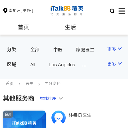
南加州
[ 更换 ]
首页
生活
医生
律师
更多
分类
全部
中医
家庭医生
心理医生
医美
牙科
保险理财
房地产租售
更多
区域
All
Los Angeles
眼科
妇科
儿科
Orange County - Irvine
耳鼻喉科
精神科
银行贷款
会计师
Alhambra & San Gabriel
首页
医生
内分泌科
心脏科
足科
神经科
Arcadia & Rosemead
肠胃肝脏科
外科
其他服务商
建筑装修
教育
智能排序
Diamond Bar & Covina
皮肤科
麻醉科
Rowland Heights & Hacienda H
泌尿科
风湿病
会员
养老
非盈利组织
林崇良医生
eights
不孕不育
脊椎神经科
Los Angeles County - Other Ci