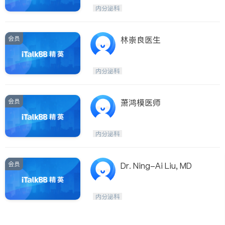
呼吸科
医生-其它
内分泌科
ties
内分泌科
骨科
San Diego
会员
林崇良医生
Inyo & San Bernardino
Riverside
内分泌科
Santa Barbara & Monterey
会员
萧鸿模医师
内分泌科
会员
Dr. Ning-Ai Liu, MD
内分泌科