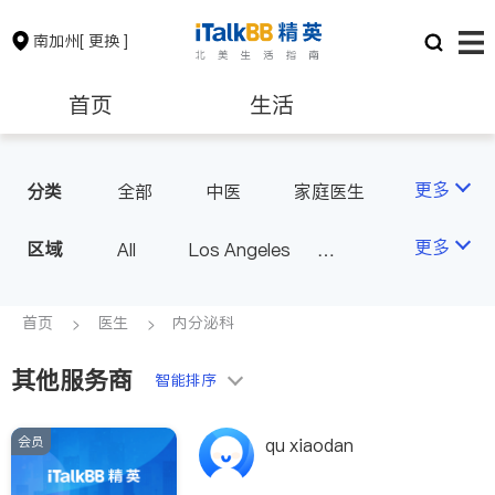
南加州
[ 更换 ]
首页
生活
医生
律师
更多
分类
全部
中医
家庭医生
心理医生
医美
牙科
保险理财
房地产租售
更多
区域
All
Los Angeles
眼科
妇科
儿科
Orange County - Irvine
耳鼻喉科
精神科
银行贷款
会计师
Alhambra & San Gabriel
首页
医生
内分泌科
心脏科
足科
神经科
Arcadia & Rosemead
肠胃肝脏科
外科
其他服务商
建筑装修
教育
智能排序
Diamond Bar & Covina
皮肤科
麻醉科
Rowland Heights & Hacienda H
泌尿科
风湿病
会员
养老
非盈利组织
qu xiaodan
eights
不孕不育
脊椎神经科
Los Angeles County - Other Ci