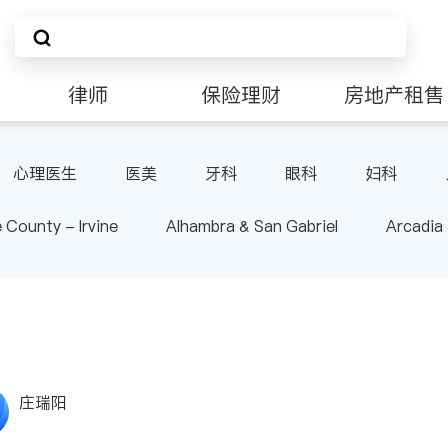
律师
保险理财
房地产租售
非盈利组织
心理医生
医美
牙科
眼科
妇科
肠胃肝脏科
外科
皮肤科
麻醉科
泌尿
 County - Irvine
Alhambra & San Gabriel
Arcadia
-其它
内分泌科
骨科
nd Heights & Hacienda Heights
Los Angeles County - 
ide
Santa Barbara & Monterey
庄瑞阳