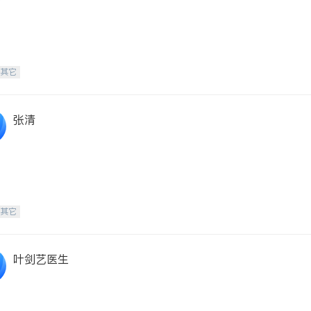
-其它
张清
-其它
叶剑艺医生