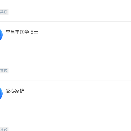
-其它
李昌丰医学博士
-其它
爱心家护
-其它