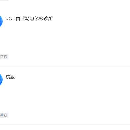
DOT商业驾照体检诊所
-其它
袁媛
-其它