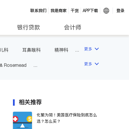
联系我们
我是商家
干货
APP下载
登录
银行贷款
会计师
更多
儿科
耳鼻喉科
精神科
科
风湿病
不孕不育
更多
 & Rosemead
Other Cities
San Diego
相关推荐
化繁为简！美国医疗保险到底怎么
选？怎么买？