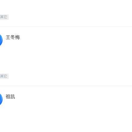
-其它
王冬梅
-其它
祖凯