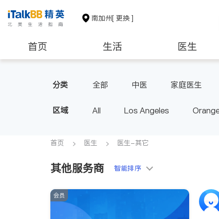
南加州
[ 更换 ]
首页
生活
医生
建筑装修
教育
养老
分类
全部
中医
家庭医生
心脏科
足科
神经科
区域
All
Los Angeles
Orange
脊椎神经科
呼吸科
医生
Diamond Bar & Covina
Rowla
Inyo & San Bernardino
Rivers
首页
医生
医生-其它
其他服务商
智能排序
会员