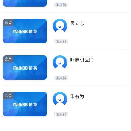
呼吸科
医生-其它
泌尿科
ties
内分泌科
骨科
San Diego
会员
吴立志
Inyo & San Bernardino
Riverside
泌尿科
Santa Barbara & Monterey
会员
叶志明医师
泌尿科
会员
朱有为
泌尿科