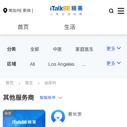
南加州
[ 更换 ]
首页
生活
医生
律师
更多
分类
全部
中医
家庭医生
心理医生
医美
牙科
保险理财
房地产租售
更多
区域
All
Los Angeles
眼科
妇科
儿科
Orange County - Irvine
耳鼻喉科
精神科
银行贷款
会计师
Alhambra & San Gabriel
首页
医生
泌尿科
心脏科
足科
神经科
Arcadia & Rosemead
肠胃肝脏科
外科
其他服务商
建筑装修
教育
智能排序
Diamond Bar & Covina
皮肤科
麻醉科
Rowland Heights & Hacienda H
泌尿科
风湿病
会员
养老
非盈利组织
蔡长宗
eights
不孕不育
脊椎神经科
Los Angeles County - Other Ci