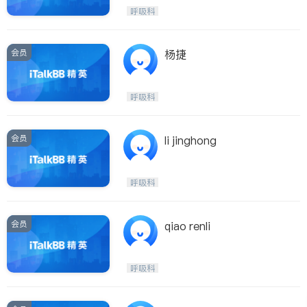
呼吸科
医生-其它
呼吸科
ties
内分泌科
骨科
San Diego
会员
杨捷
Inyo & San Bernardino
Riverside
呼吸科
Santa Barbara & Monterey
会员
li jinghong
呼吸科
会员
qiao renli
呼吸科