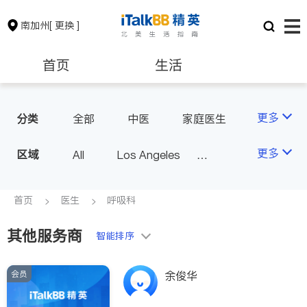
南加州
[ 更换 ]
首页
生活
医生
律师
更多
分类
全部
中医
家庭医生
心理医生
医美
牙科
保险理财
房地产租售
更多
区域
All
Los Angeles
眼科
妇科
儿科
Orange County - Irvine
耳鼻喉科
精神科
银行贷款
会计师
Alhambra & San Gabriel
首页
医生
呼吸科
心脏科
足科
神经科
Arcadia & Rosemead
肠胃肝脏科
外科
其他服务商
建筑装修
教育
智能排序
Diamond Bar & Covina
皮肤科
麻醉科
Rowland Heights & Hacienda H
泌尿科
风湿病
会员
养老
非盈利组织
余俊华
eights
不孕不育
脊椎神经科
Los Angeles County - Other Ci