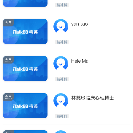
呼吸科
医生-其它
精神科
ties
内分泌科
骨科
San Diego
会员
yan tao
Inyo & San Bernardino
Riverside
精神科
Santa Barbara & Monterey
会员
Hele Ma
精神科
会员
林慈敏临床心理博士
精神科