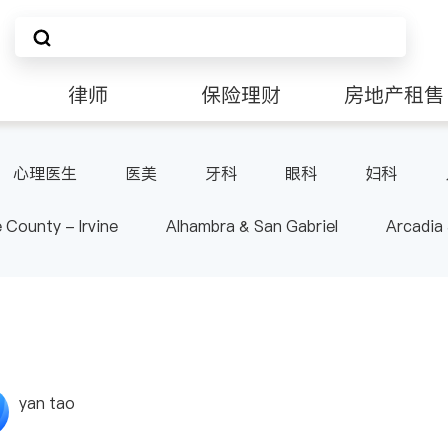
律师
保险理财
房地产租售
非盈利组织
心理医生
医美
牙科
眼科
妇科
肠胃肝脏科
外科
皮肤科
麻醉科
泌尿
 County - Irvine
Alhambra & San Gabriel
Arcadia
-其它
内分泌科
骨科
nd Heights & Hacienda Heights
Los Angeles County - 
ide
Santa Barbara & Monterey
yan tao