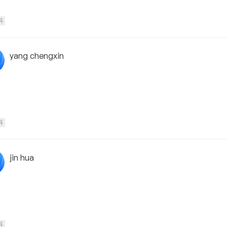
科
yang chengxin
科
jin hua
科