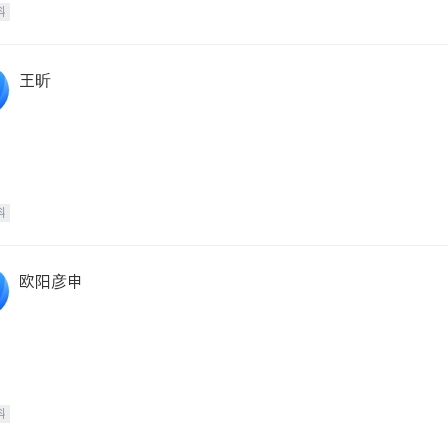
科
王昕
科
欧阳彦申
科