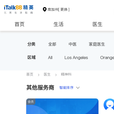
南加州
[ 更换 ]
首页
生活
医生
建筑装修
教育
养老
分类
全部
中医
家庭医生
心脏科
足科
神经科
区域
All
Los Angeles
Orange
脊椎神经科
呼吸科
医生
Diamond Bar & Covina
Rowla
Inyo & San Bernardino
Rivers
首页
医生
精神科
其他服务商
智能排序
会员