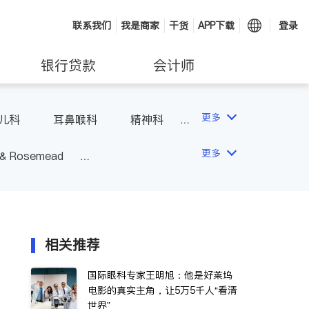
联系我们
我是商家
干货
APP下载
登录
银行贷款
会计师
更多
儿科
耳鼻喉科
精神科
科
风湿病
不孕不育
更多
 & Rosemead
Other Cities
San Diego
相关推荐
国际眼科专家王明旭：他是好莱坞
电影的真实主角，让5万5千人“看清
世界”