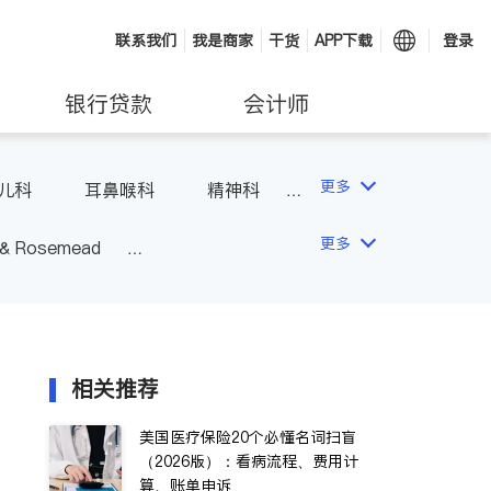
联系我们
我是商家
干货
APP下载
登录
银行贷款
会计师
更多
儿科
耳鼻喉科
精神科
科
风湿病
不孕不育
更多
 & Rosemead
Other Cities
San Diego
相关推荐
美国医疗保险20个必懂名词扫盲
（2026版）：看病流程、费用计
算、账单申诉