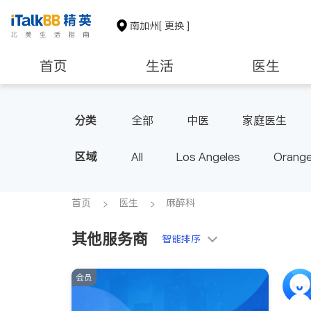
南加州
[ 更换 ]
首页
生活
医生
建筑装修
教育
养老
分类
全部
中医
家庭医生
心脏科
足科
神经科
区域
All
Los Angeles
Orange
脊椎神经科
呼吸科
医生
Diamond Bar & Covina
Rowla
Inyo & San Bernardino
Rivers
首页
医生
麻醉科
其他服务商
智能排序
会员