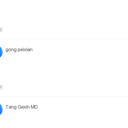
科
gong peixian
科
Tang Gexin MD