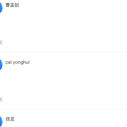
曹孟韶
科
cai yonghui
科
徐龙