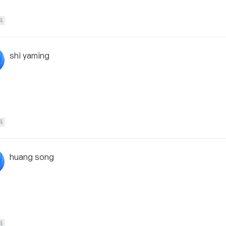
科
shi yaming
科
huang song
科