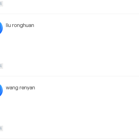
科
liu ronghuan
科
wang renyan
科