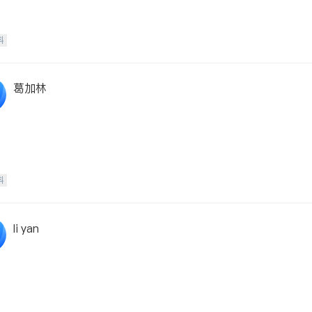
科
葛加林
科
li yan