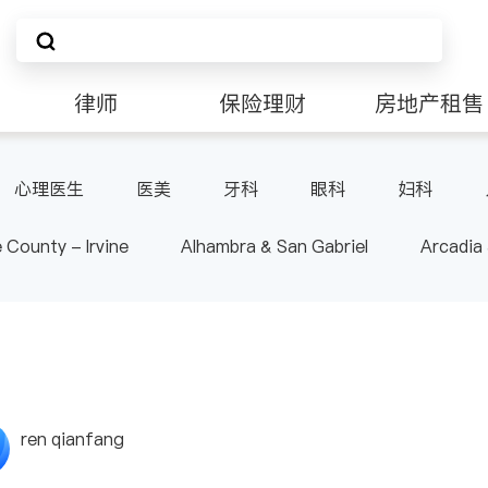
律师
保险理财
房地产租售
非盈利组织
心理医生
医美
牙科
眼科
妇科
肠胃肝脏科
外科
皮肤科
麻醉科
泌尿
 County - Irvine
Alhambra & San Gabriel
Arcadia
-其它
内分泌科
骨科
nd Heights & Hacienda Heights
Los Angeles County - 
ide
Santa Barbara & Monterey
ren qianfang