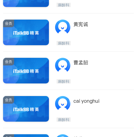
呼吸科
医生-其它
麻醉科
ties
内分泌科
骨科
San Diego
会员
黄宪诚
Inyo & San Bernardino
Riverside
麻醉科
Santa Barbara & Monterey
会员
曹孟韶
麻醉科
会员
cai yonghui
麻醉科