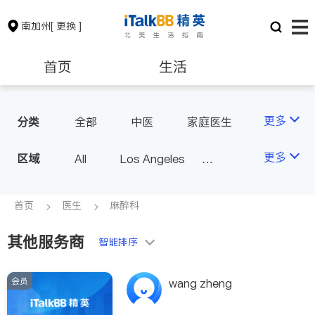
南加州
[ 更换 ]
首页
生活
医生
律师
更多
分类
全部
中医
家庭医生
心理医生
医美
牙科
保险理财
房地产租售
更多
区域
All
Los Angeles
眼科
妇科
儿科
Orange County - Irvine
耳鼻喉科
精神科
银行贷款
会计师
Alhambra & San Gabriel
首页
医生
麻醉科
心脏科
足科
神经科
Arcadia & Rosemead
肠胃肝脏科
外科
其他服务商
建筑装修
教育
智能排序
Diamond Bar & Covina
皮肤科
麻醉科
Rowland Heights & Hacienda H
泌尿科
风湿病
会员
养老
非盈利组织
wang zheng
eights
不孕不育
脊椎神经科
Los Angeles County - Other Ci