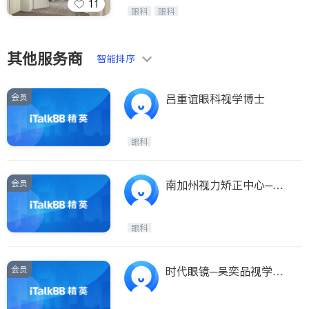
11
呼吸科
医生-其它
Wang Vision Institute has more tha
眼科
眼科
ties
n 30 years experience in
内分泌科
骨科
San Diego
其他服务商
Inyo & San Bernardino
智能排序
Riverside
会员
吕重谊眼科视学博士
Santa Barbara & Monterey
眼科
会员
南加州视力矫正中心─金
尚洙医师
眼科
会员
时代眼镜─吴奕品视学医
师