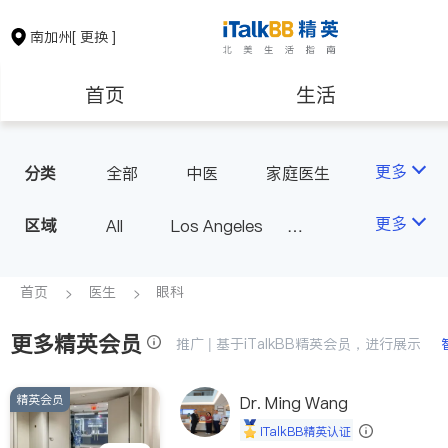
南加州
[ 更换 ]
首页
生活
医生
律师
更多
分类
全部
中医
家庭医生
心理医生
医美
牙科
保险理财
房地产租售
更多
区域
All
Los Angeles
眼科
妇科
儿科
Orange County - Irvine
耳鼻喉科
精神科
银行贷款
会计师
Alhambra & San Gabriel
首页
医生
眼科
心脏科
足科
神经科
Arcadia & Rosemead
肠胃肝脏科
外科
更多精英会员
建筑装修
教育
推广 | 基于iTalkBB精英会员，进行展示
Diamond Bar & Covina
皮肤科
麻醉科
Rowland Heights & Hacienda H
泌尿科
风湿病
精英会员
养老
非盈利组织
Dr. Ming Wang
eights
不孕不育
脊椎神经科
iTalkBB精英认证
Los Angeles County - Other Ci