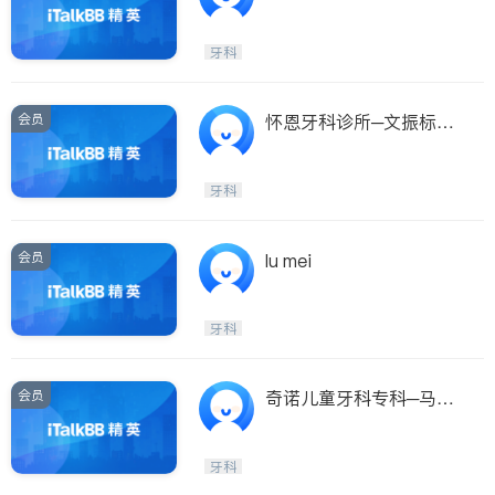
耀仁医师
牙科
会员
怀恩牙科诊所─文振标医
师
牙科
会员
lu mei
牙科
会员
奇诺儿童牙科专科─马凯
城牙医博士
牙科