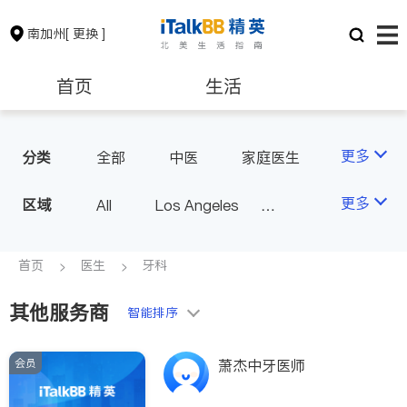
南加州
[ 更换 ]
首页
生活
医生
律师
更多
分类
全部
中医
家庭医生
心理医生
医美
牙科
保险理财
房地产租售
更多
区域
All
Los Angeles
眼科
妇科
儿科
Orange County - Irvine
耳鼻喉科
精神科
银行贷款
会计师
Alhambra & San Gabriel
首页
医生
牙科
心脏科
足科
神经科
Arcadia & Rosemead
肠胃肝脏科
外科
其他服务商
建筑装修
教育
智能排序
Diamond Bar & Covina
皮肤科
麻醉科
Rowland Heights & Hacienda H
泌尿科
风湿病
会员
养老
非盈利组织
萧杰中牙医师
eights
不孕不育
脊椎神经科
Los Angeles County - Other Ci