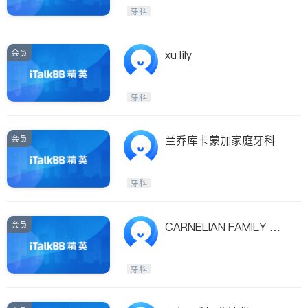
呼吸科
医生-其它
牙科
ties
内分泌科
骨科
San Diego
会员
xu lily
Inyo & San Bernardino
Riverside
牙科
Santa Barbara & Monterey
会员
兰乔库卡蒙加家庭牙科
牙科
会员
CARNELIAN FAMILY DE
NTISTRY
牙科