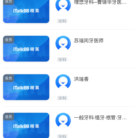
会员
理想牙科─曹锦华牙医博
士
牙科
会员
苏瑞闵牙医师
牙科
会员
洪瑞香
牙科
会员
一般牙科‧植牙‧根管‧牙周
病及矫正中心
牙科