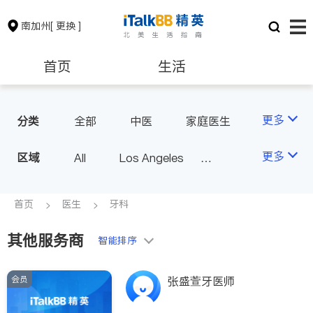
南加州
[ 更换 ]
首页
生活
医生
律师
更多
分类
全部
中医
家庭医生
心理医生
医美
牙科
保险理财
房地产租售
更多
区域
All
Los Angeles
眼科
妇科
儿科
Orange County - Irvine
耳鼻喉科
精神科
银行贷款
会计师
Alhambra & San Gabriel
首页
医生
牙科
心脏科
足科
神经科
Arcadia & Rosemead
肠胃肝脏科
外科
其他服务商
建筑装修
教育
智能排序
Diamond Bar & Covina
皮肤科
麻醉科
Rowland Heights & Hacienda H
泌尿科
风湿病
会员
养老
非盈利组织
张盛萱牙医师
eights
不孕不育
脊椎神经科
Los Angeles County - Other Ci