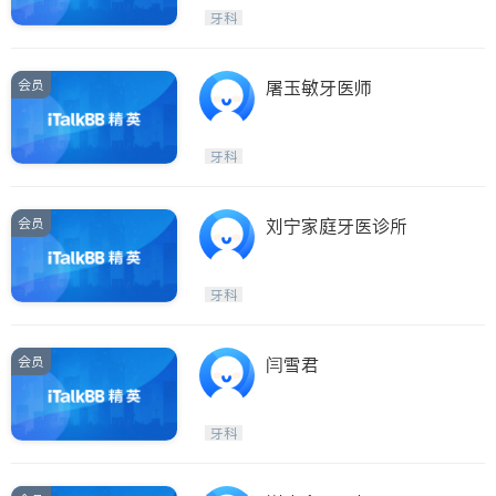
呼吸科
医生-其它
牙科
ties
内分泌科
骨科
San Diego
会员
屠玉敏牙医师
Inyo & San Bernardino
Riverside
牙科
Santa Barbara & Monterey
会员
刘宁家庭牙医诊所
牙科
会员
闫雪君
牙科