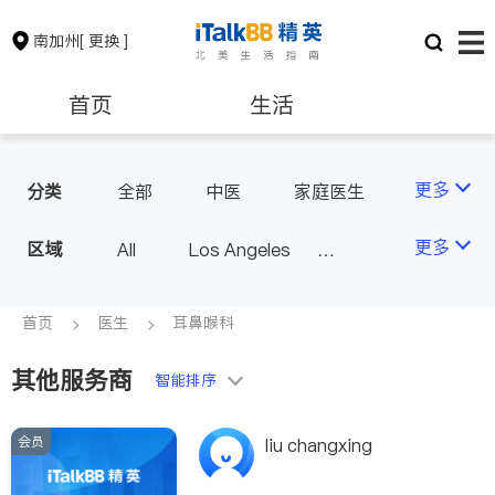
南加州
[ 更换 ]
首页
生活
医生
律师
更多
分类
全部
中医
家庭医生
心理医生
医美
牙科
保险理财
房地产租售
更多
区域
All
Los Angeles
眼科
妇科
儿科
Orange County - Irvine
耳鼻喉科
精神科
银行贷款
会计师
Alhambra & San Gabriel
首页
医生
耳鼻喉科
心脏科
足科
神经科
Arcadia & Rosemead
肠胃肝脏科
外科
其他服务商
建筑装修
教育
智能排序
Diamond Bar & Covina
皮肤科
麻醉科
Rowland Heights & Hacienda H
泌尿科
风湿病
会员
养老
非盈利组织
liu changxing
eights
不孕不育
脊椎神经科
Los Angeles County - Other Ci