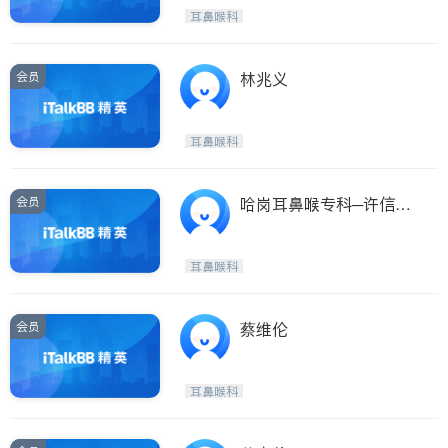
呼吸科
医生-其它
耳鼻喉科
ties
内分泌科
骨科
San Diego
会员
林兆义
Inyo & San Bernardino
Riverside
耳鼻喉科
Santa Barbara & Monterey
会员
哈岗耳鼻喉专科─许信夫
医师
耳鼻喉科
会员
蔡维伦
耳鼻喉科