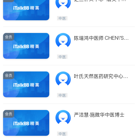
医女博士
中医
会员
陈瑞鸿中医师 CHEN\'S H
OLISTIC ACUPUNCTUR
E & HERB CLINIC
中医
会员
叶氏天然医药研究中心‧
明珠青春美研究院
中医
会员
严洁慧‧施微华中医博士
中医