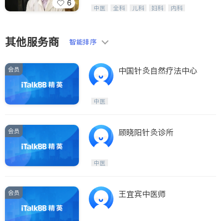
6
呼吸科
纽约德誉堂张德超等医生，中医针灸名
医生-其它
中医
全科
儿科
妇科
内科
ties
家，用多种家传方药擅治疑难杂症及癌
外科
肾脏科
心脏科
耳鼻喉科
内分泌科
骨科
San Diego
症的传奇。
眼科
肺科
肠胃肝脏科
皮肤科
泌尿科
风湿病
不孕不育
其他服务商
Inyo & San Bernardino
智能排序
脊椎神经科
呼吸科
针灸
骨科
Riverside
内分泌科
会员
中国针灸自然疗法中心
Santa Barbara & Monterey
中医
会员
顾晓阳针灸诊所
中医
会员
王宜宾中医师