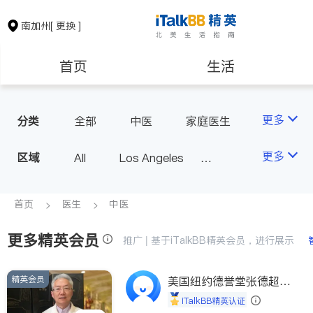
南加州
[ 更换 ]
首页
生活
医生
律师
更多
分类
全部
中医
家庭医生
心理医生
医美
牙科
保险理财
房地产租售
更多
区域
All
Los Angeles
眼科
妇科
儿科
Orange County - Irvine
耳鼻喉科
精神科
银行贷款
会计师
Alhambra & San Gabriel
首页
医生
中医
心脏科
足科
神经科
Arcadia & Rosemead
肠胃肝脏科
外科
更多精英会员
建筑装修
教育
推广 | 基于iTalkBB精英会员，进行展示
Diamond Bar & Covina
皮肤科
麻醉科
Rowland Heights & Hacienda H
泌尿科
风湿病
精英会员
养老
美国纽约德誉堂张德超医
非盈利组织
eights
生
不孕不育
脊椎神经科
iTalkBB精英认证
Los Angeles County - Other Ci