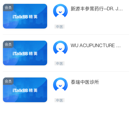
会员
新源丰参茸药行─DR. JA
MES
中医
会员
WU ACUPUNCTURE - J
AMES WU, PH.D., L.AC.
中医
会员
泰瑞中医诊所
中医