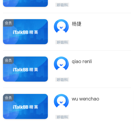
呼吸科
医生-其它
呼吸科
ties
内分泌科
骨科
San Diego
会员
杨捷
Inyo & San Bernardino
Riverside
呼吸科
Santa Barbara & Monterey
会员
qiao renli
呼吸科
会员
wu wenchao
呼吸科