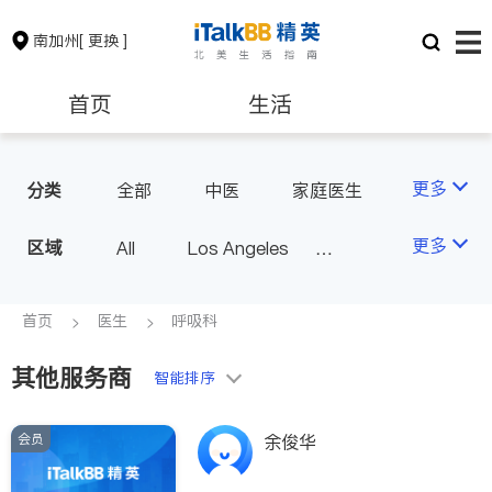
南加州
[ 更换 ]
首页
生活
医生
律师
更多
分类
全部
中医
家庭医生
心理医生
医美
牙科
保险理财
房地产租售
更多
区域
All
Los Angeles
眼科
妇科
儿科
Orange County - Irvine
耳鼻喉科
精神科
银行贷款
会计师
Alhambra & San Gabriel
首页
医生
呼吸科
心脏科
足科
神经科
Arcadia & Rosemead
肠胃肝脏科
外科
其他服务商
建筑装修
教育
智能排序
Diamond Bar & Covina
皮肤科
麻醉科
Rowland Heights & Hacienda H
泌尿科
风湿病
会员
养老
非盈利组织
余俊华
eights
不孕不育
脊椎神经科
Los Angeles County - Other Ci