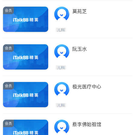
会员
莫苑芝
儿科
会员
阮玉水
儿科
会员
极光医疗中心
儿科
会员
蔡李佛始祖馆