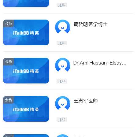
呼吸科
医生-其它
儿科
ties
内分泌科
骨科
San Diego
会员
黄哲明医学博士
Inyo & San Bernardino
Riverside
儿科
Santa Barbara & Monterey
会员
Dr.Ami Hassan-Elsayed
MD
儿科
会员
王志军医师
儿科