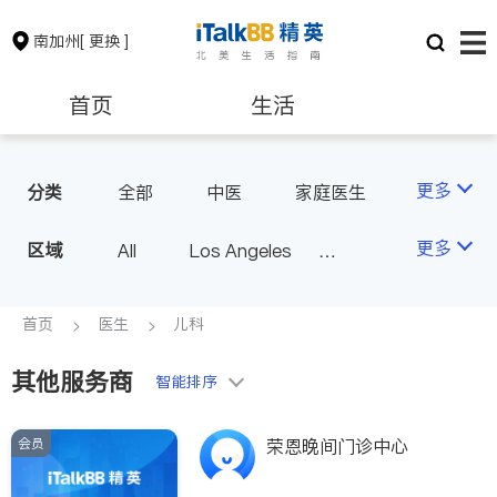
南加州
[ 更换 ]
首页
生活
医生
律师
更多
分类
全部
中医
家庭医生
心理医生
医美
牙科
保险理财
房地产租售
更多
区域
All
Los Angeles
眼科
妇科
儿科
Orange County - Irvine
耳鼻喉科
精神科
银行贷款
会计师
Alhambra & San Gabriel
首页
医生
儿科
心脏科
足科
神经科
Arcadia & Rosemead
肠胃肝脏科
外科
其他服务商
建筑装修
教育
智能排序
Diamond Bar & Covina
皮肤科
麻醉科
Rowland Heights & Hacienda H
泌尿科
风湿病
会员
养老
非盈利组织
荣恩晚间门诊中心
eights
不孕不育
脊椎神经科
Los Angeles County - Other Ci