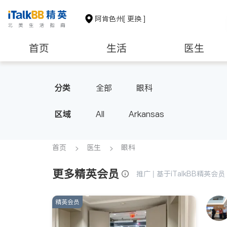
阿肯色州
[ 更换 ]
首页
生活
医生
非盈利组织
分类
全部
眼科
区域
All
Arkansas
首页
医生
眼科
更多精英会员
推广 | 基于iTalkBB精英
精英会员