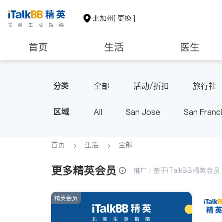
北加州
[ 更换 ]
首页
生活
医生
建筑装修
教育
养老
分类
全部
活动/折扣
旅行社
区域
All
San Jose
San Franc
首页
生活
全部
更多精英会员
推广 | 基于iTalkBB精英
精英会员