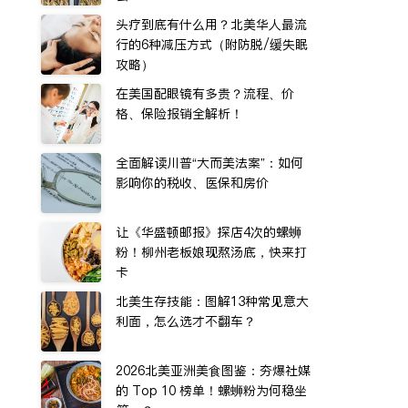
头疗到底有什么用？北美华人最流
行的6种减压方式（附防脱/缓失眠
攻略）
在美国配眼镜有多贵？流程、价
格、保险报销全解析！
全面解读川普“大而美法案”：如何
影响你的税收、医保和房价
让《华盛顿邮报》探店4次的螺蛳
粉！柳州老板娘现熬汤底，快来打
卡
北美生存技能：图解13种常见意大
利面，怎么选才不翻车？
2026北美亚洲美食图鉴：夯爆社媒
的 Top 10 榜单！螺蛳粉为何稳坐