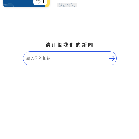
1
iTalkBB精英 官方账号。您的美国生活
活动/折扣
福利播报员，精选独家折扣、本地活动
与专业讲座，第一时间享受您的专属福
利。
请订阅我们的新闻