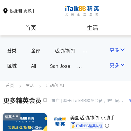
北加州
[ 更换 ]
首页
生活
医生
律师
更多
分类
全部
活动/折扣
旅行社
保险理财
房地产租售
更多
区域
All
San Jose
San Francisco
银行贷款
会计师
Fremont & Oakland
首页
生活
活动/折扣
Sacramento
更多精英会员
建筑装修
教育
推广 | 基于iTalkBB精英会员，进行展示
精英会员
养老
美国活动/折扣小助手
非盈利组织
iTalkBB精英认证