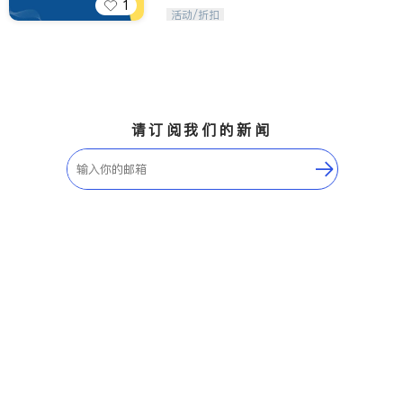
1
iTalkBB精英 官方账号。您的美国生活
活动/折扣
福利播报员，精选独家折扣、本地活动
与专业讲座，第一时间享受您的专属福
利。
请订阅我们的新闻