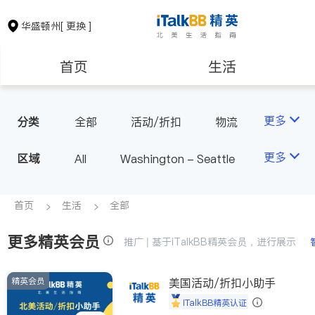
华盛顿州
[ 更换 ]
首页
生活
医生
律师
更多
分类
全部
活动/折扣
物流
房地产租售
银行贷款
更多
区域
All
Washington - Seattle
会计师
建筑装修
首页
生活
全部
更多精英会员
教育
养老
推广 | 基于iTalkBB精英会员，进行展示
精英会员
非盈利组织
美国活动/折扣小助手
iTalkBB精英认证