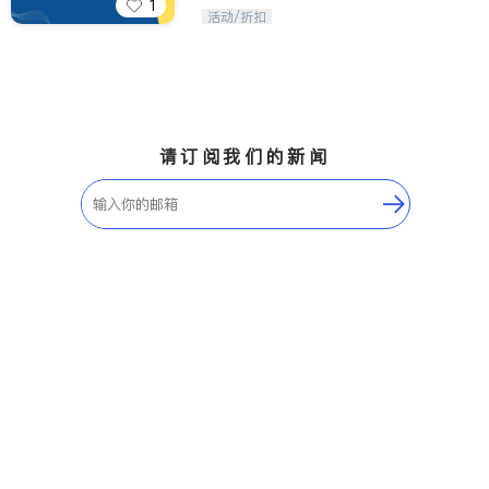
1
iTalkBB精英 官方账号。您的美国生活
活动/折扣
福利播报员，精选独家折扣、本地活动
与专业讲座，第一时间享受您的专属福
利。
请订阅我们的新闻