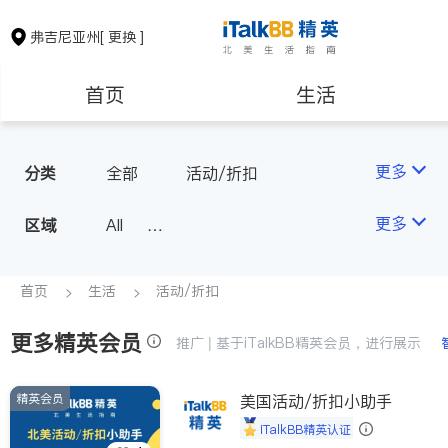
弗吉尼亚州
[ 更换 ]
首页
生活
医生
律师
更多
分类
全部
活动/折扣
保险理财
房地产租售
更多
区域
All
North Virginia (Washington, D.
银行贷款
会计师
C.)
首页
生活
活动/折扣
Richmond
更多精英会员
建筑装修
教育
推广 | 基于iTalkBB精英会员，进行展示
Roanoke & Lynchburg
Virginia Beach
精英会员
美国活动/折扣小助手
养老
非盈利组织
iTalkBB精英认证