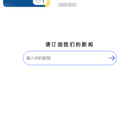
1
iTalkBB精英 官方账号。您的美国生活
活动/折扣
福利播报员，精选独家折扣、本地活动
与专业讲座，第一时间享受您的专属福
利。
请订阅我们的新闻