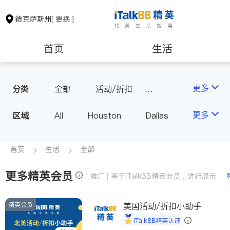
德克萨斯州
[ 更换 ]
首页
生活
医生
律师
更多
分类
全部
活动/折扣
旅行社
保险理财
房地产租售
更多
区域
All
Houston
Dallas
Austin
San Antonio
银行贷款
会计师
TX - Other Cities
首页
生活
全部
更多精英会员
建筑装修
教育
推广 | 基于iTalkBB精英会员，进行展示
精英会员
美国活动/折扣小助手
养老
非盈利组织
iTalkBB精英认证