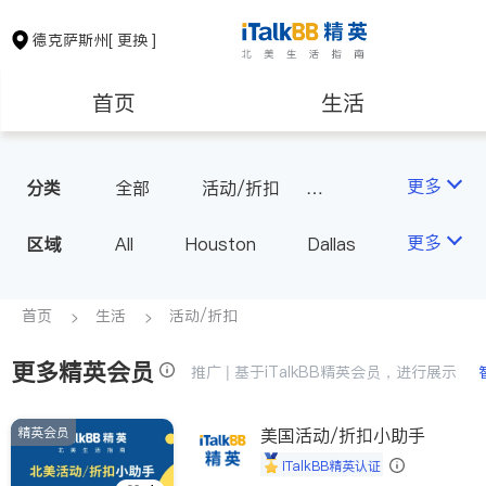
德克萨斯州
[ 更换 ]
首页
生活
医生
律师
更多
分类
全部
活动/折扣
旅行社
保险理财
房地产租售
更多
区域
All
Houston
Dallas
Austin
San Antonio
银行贷款
会计师
TX - Other Cities
首页
生活
活动/折扣
更多精英会员
建筑装修
教育
推广 | 基于iTalkBB精英会员，进行展示
精英会员
美国活动/折扣小助手
养老
非盈利组织
iTalkBB精英认证