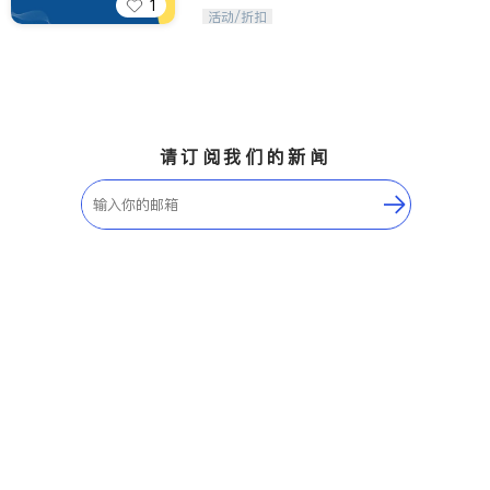
1
iTalkBB精英 官方账号。您的美国生活
活动/折扣
福利播报员，精选独家折扣、本地活动
与专业讲座，第一时间享受您的专属福
利。
请订阅我们的新闻