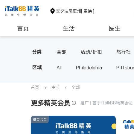
宾夕法尼亚州
[ 更换 ]
首页
生活
医生
建筑装修
教育
养老
分类
全部
活动/折扣
旅行社
区域
All
Philadelphia
Pittsbu
首页
生活
全部
更多精英会员
推广 | 基于iTalkBB精英
精英会员