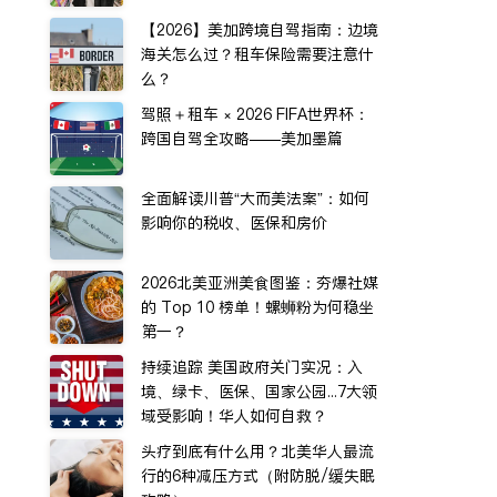
【2026】美加跨境自驾指南：边境
海关怎么过？租车保险需要注意什
么？
驾照＋租车 × 2026 FIFA世界杯：
跨国自驾全攻略——美加墨篇
全面解读川普“大而美法案”：如何
影响你的税收、医保和房价
2026北美亚洲美食图鉴：夯爆社媒
的 Top 10 榜单！螺蛳粉为何稳坐
第一？
持续追踪 美国政府关门实况：入
境、绿卡、医保、国家公园...7大领
域受影响！华人如何自救？
头疗到底有什么用？北美华人最流
行的6种减压方式（附防脱/缓失眠