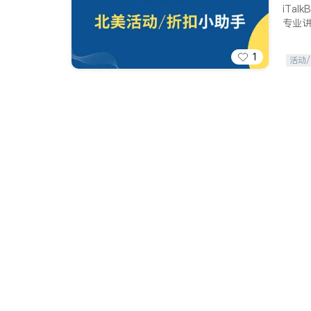
iTa
专业
1
活动