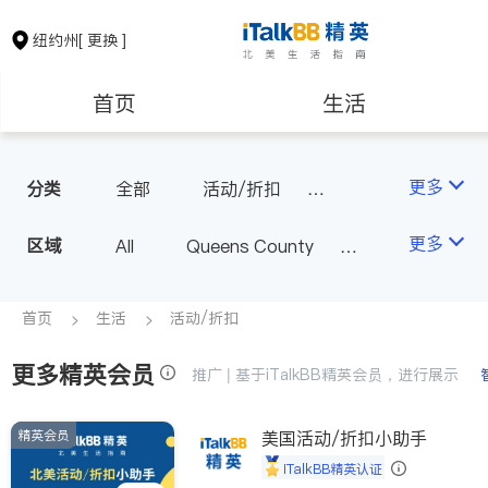
纽约州
[ 更换 ]
首页
生活
医生
律师
更多
分类
全部
活动/折扣
旅行社
推拿/按摩
保险理财
房地产租售
更多
区域
All
Queens County
美容/美体/SPA
餐饮
Kings County
New York
物流
银行贷款
会计师
Long Island
Bronx County
首页
生活
活动/折扣
Staten Island
更多精英会员
建筑装修
教育
推广 | 基于iTalkBB精英会员，进行展示
Buffalo & Syracuse
Westchester County & Orange
精英会员
养老
美国活动/折扣小助手
非盈利组织
County
iTalkBB精英认证
Albany