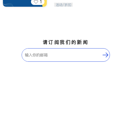
1
iTalkBB精英 官方账号。您的美国生活
活动/折扣
福利播报员，精选独家折扣、本地活动
与专业讲座，第一时间享受您的专属福
利。
请订阅我们的新闻