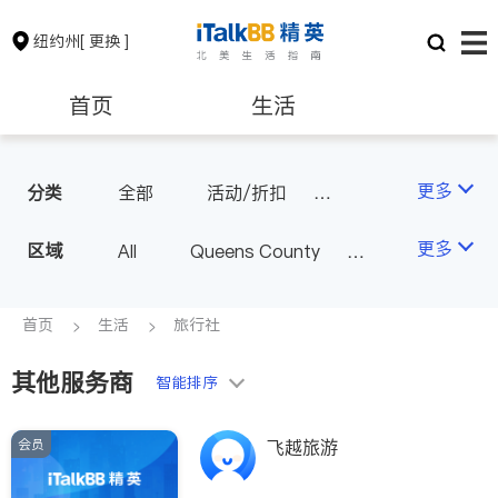
纽约州
[ 更换 ]
首页
生活
医生
律师
更多
分类
全部
活动/折扣
旅行社
推拿/按摩
保险理财
房地产租售
更多
区域
All
Queens County
美容/美体/SPA
餐饮
Kings County
New York
物流
银行贷款
会计师
Long Island
Bronx County
首页
生活
旅行社
Staten Island
其他服务商
建筑装修
教育
智能排序
Buffalo & Syracuse
Westchester County & Orange
会员
养老
非盈利组织
飞越旅游
County
Albany