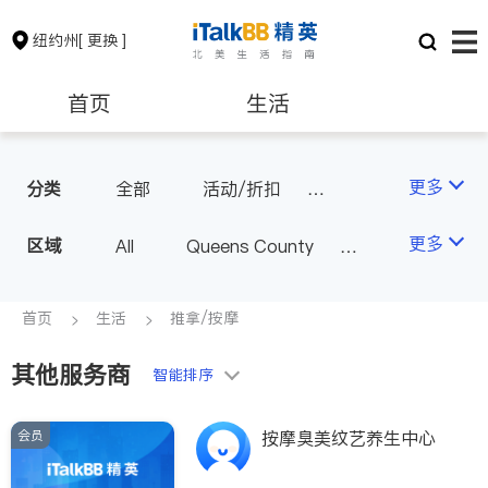
纽约州
[ 更换 ]
首页
生活
医生
律师
更多
分类
全部
活动/折扣
旅行社
推拿/按摩
保险理财
房地产租售
更多
区域
All
Queens County
美容/美体/SPA
餐饮
Kings County
New York
物流
银行贷款
会计师
Long Island
Bronx County
首页
生活
推拿/按摩
Staten Island
其他服务商
建筑装修
教育
智能排序
Buffalo & Syracuse
Westchester County & Orange
会员
养老
非盈利组织
按摩臭美纹艺养生中心
County
Albany