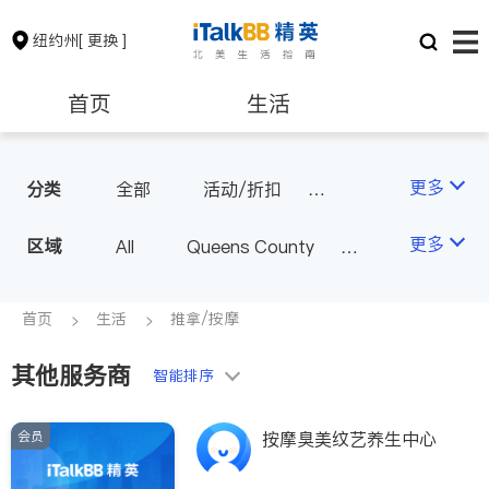
纽约州
[ 更换 ]
首页
生活
医生
律师
更多
分类
全部
活动/折扣
旅行社
推拿/按摩
保险理财
房地产租售
更多
区域
All
Queens County
美容/美体/SPA
餐饮
Kings County
New York
物流
银行贷款
会计师
Long Island
Bronx County
首页
生活
推拿/按摩
Staten Island
其他服务商
建筑装修
教育
智能排序
Buffalo & Syracuse
Westchester County & Orange
会员
养老
非盈利组织
按摩臭美纹艺养生中心
County
Albany