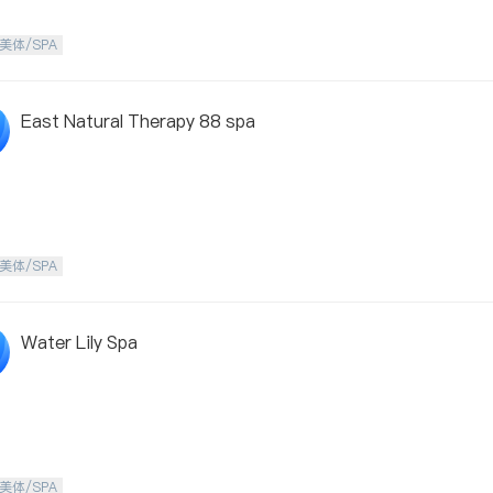
美体/SPA
East Natural Therapy 88 spa
美体/SPA
Water Lily Spa
美体/SPA