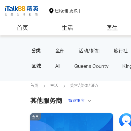
纽约州
[ 更换 ]
首页
生活
医生
建筑装修
教育
养老
分类
全部
活动/折扣
旅行社
区域
All
Queens County
Kin
Buffalo & Syracuse
Westche
首页
生活
美容/美体/SPA
其他服务商
智能排序
会员