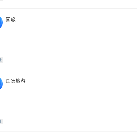
国旅
社
国宾旅游
社