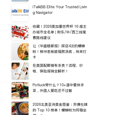
iTalkBB Elite: Your Trusted Livin
g Navigator
收藏！2026美加墨世界杯 16 座主
办城市全名单 | 附东/中/西三线观
赛路线建议
让《华盛顿邮报》探店4次的螺蛳
粉！柳州老板娘现熬汤底，快来打
卡
在美国配眼镜有多贵？流程、价
格、保险报销全解析！
Potluck带什么？10+道中餐快手
菜，外国人爱吃还不过敏
2026北美亚洲美食图鉴：夯爆社媒
的 Top 10 榜单！螺蛳粉为何稳坐