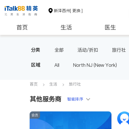
新泽西州
[ 更换 ]
首页
生活
医生
建筑装修
教育
养老
分类
全部
活动/折扣
旅行社
区域
All
North NJ (New York)
首页
生活
旅行社
其他服务商
智能排序
会员