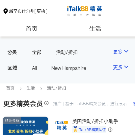
新罕布什尔州
[ 更换 ]
首页
生活
医生
律师
更多
分类
全部
活动/折扣
保险理财
房地产租售
更多
区域
All
New Hampshire
建筑装修
教育
首页
生活
活动/折扣
更多精英会员
养老
非盈利组织
推广 | 基于iTalkBB精英会员，进行展示
精英会员
美国活动/折扣小助手
iTalkBB精英认证