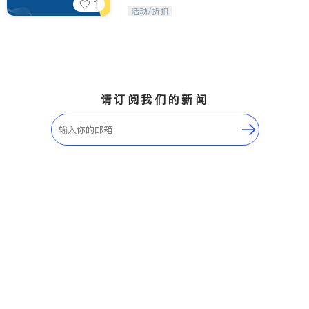
1
iTalkBB精英 官方账号。您的美国生活
活动/折扣
福利播报员，精选独家折扣、本地活动
与专业讲座，第一时间享受您的专属福
利。
请订阅我们的新闻