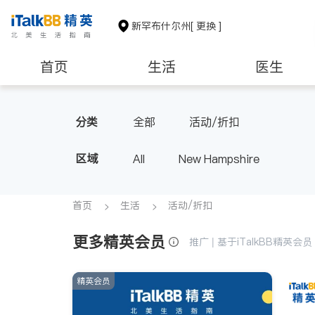
新罕布什尔州
[ 更换 ]
首页
生活
医生
养老
非盈利组织
分类
全部
活动/折扣
区域
All
New Hampshire
首页
生活
活动/折扣
更多精英会员
推广 | 基于iTalkBB精英
精英会员