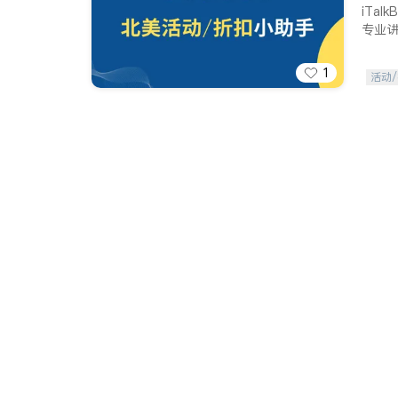
iTa
专业
1
活动