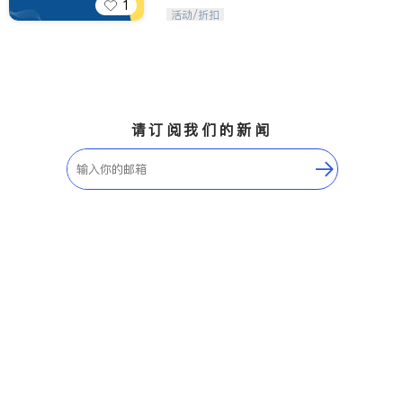
1
iTalkBB精英 官方账号。您的美国生活
活动/折扣
福利播报员，精选独家折扣、本地活动
与专业讲座，第一时间享受您的专属福
利。
请订阅我们的新闻