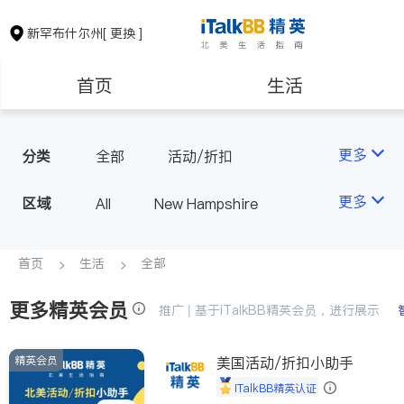
新罕布什尔州
[ 更换 ]
首页
生活
医生
律师
更多
分类
全部
活动/折扣
保险理财
房地产租售
更多
区域
All
New Hampshire
建筑装修
教育
首页
生活
全部
更多精英会员
养老
非盈利组织
推广 | 基于iTalkBB精英会员，进行展示
精英会员
美国活动/折扣小助手
iTalkBB精英认证