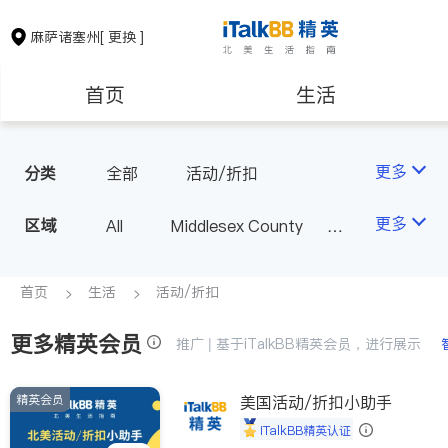
麻萨诸塞州
[ 更换 ]
首页
生活
医生
律师
更多
分类
全部
活动/折扣
保险理财
房地产租售
更多
区域
All
Middlesex County
Suffolk County - Boston
银行贷款
会计师
Norfolk County - Quincy
首页
生活
活动/折扣
MA - Other County
更多精英会员
建筑装修
教育
推广 | 基于iTalkBB精英会员，进行展示
精英会员
养老
美国活动/折扣小助手
非盈利组织
iTalkBB精英认证