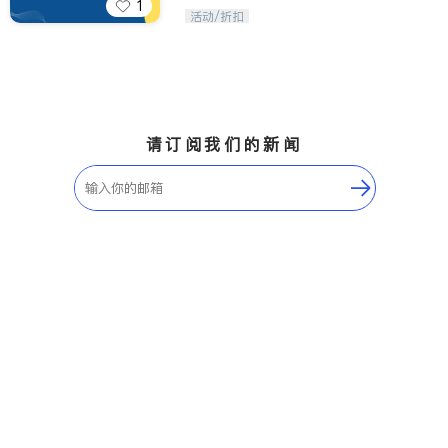
1
iTalkBB精英 官方账号。您的美国生活
活动/折扣
福利播报员，精选独家折扣、本地活动
与专业讲座，第一时间享受您的专属福
利。
请订阅我们的新闻