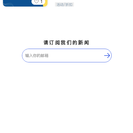
1
iTalkBB精英 官方账号。您的美国生活
活动/折扣
福利播报员，精选独家折扣、本地活动
与专业讲座，第一时间享受您的专属福
利。
请订阅我们的新闻