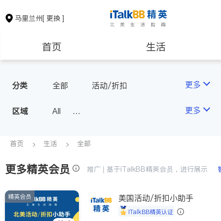
马里兰州
[ 更换 ]
首页
生活
医生
律师
更多
分类
全部
活动/折扣
保险理财
房地产租售
更多
区域
All
Montgomery County (Washington,
银行贷款
会计师
D.C.)
首页
生活
全部
Baltimore
Ocean City
更多精英会员
建筑装修
教育
推广 | 基于iTalkBB精英会员，进行展示
精英会员
美国活动/折扣小助手
养老
非盈利组织
iTalkBB精英认证