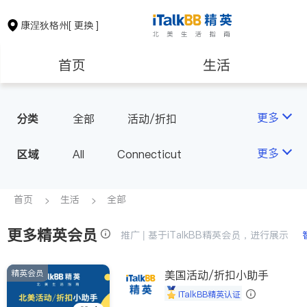
康涅狄格州
[ 更换 ]
首页
生活
医生
律师
更多
分类
全部
活动/折扣
房地产租售
建筑装修
更多
区域
All
Connecticut
教育
养老
首页
生活
全部
更多精英会员
非盈利组织
推广 | 基于iTalkBB精英会员，进行展示
精英会员
美国活动/折扣小助手
iTalkBB精英认证