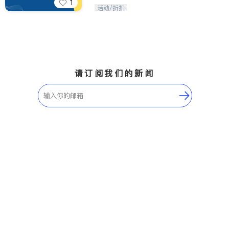
1
iTalkBB精英 官方账号。您的美国生活
活动/折扣
福利播报员，精选独家折扣、本地活动
与专业讲座，第一时间享受您的专属福
利。
请订阅我们的新闻