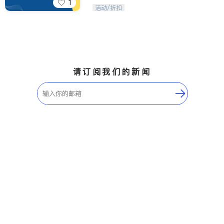
1
iTalkBB精英 官方账号。您的美国生活
活动/折扣
福利播报员，精选独家折扣、本地活动
与专业讲座，第一时间享受您的专属福
利。
请订阅我们的新闻