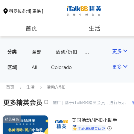
科罗拉多州
[ 更换 ]
首页
生活
医生
律师
更多
分类
全部
活动/折扣
旅行社
房地产租售
建筑装修
更多
区域
All
Colorado
教育
养老
首页
生活
活动/折扣
更多精英会员
非盈利组织
推广 | 基于iTalkBB精英会员，进行展示
精英会员
美国活动/折扣小助手
iTalkBB精英认证