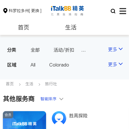
科罗拉多州
[ 更换 ]
首页
生活
医生
律师
更多
分类
全部
活动/折扣
旅行社
房地产租售
建筑装修
更多
区域
All
Colorado
教育
养老
首页
生活
旅行社
其他服务商
非盈利组织
智能排序
会员
胜高探险