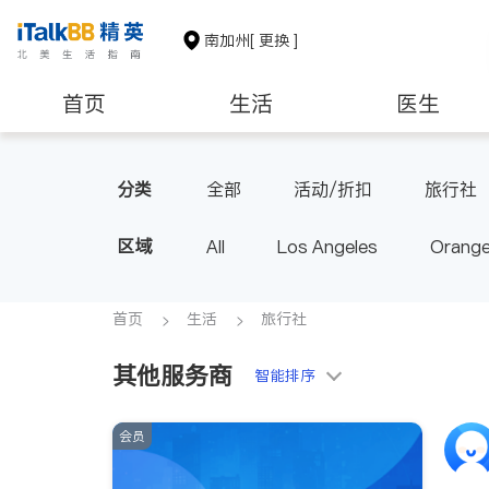
南加州
[ 更换 ]
首页
生活
医生
建筑装修
教育
养老
分类
全部
活动/折扣
旅行社
区域
All
Los Angeles
Orange
Diamond Bar & Covina
Rowla
Inyo & San Bernardino
Rivers
首页
生活
旅行社
其他服务商
智能排序
会员