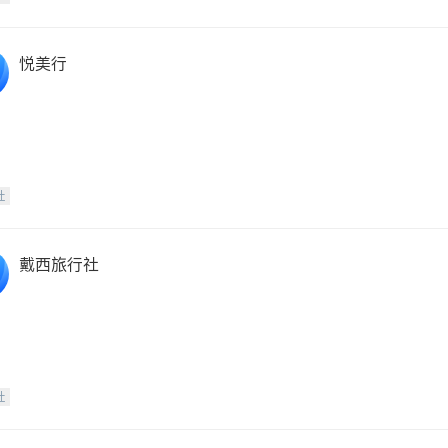
悦美行
社
戴西旅行社
社