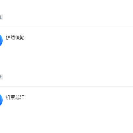
社
伊然假期
社
机票总汇