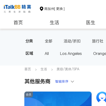
南加州
[ 更换 ]
首页
生活
医生
建筑装修
教育
养老
分类
全部
活动/折扣
旅行社
区域
All
Los Angeles
Orange
Diamond Bar & Covina
Rowla
Inyo & San Bernardino
Rivers
首页
生活
美容/美体/SPA
其他服务商
智能排序
会员