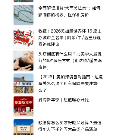
全面解读川普“大而美法案”：如何
影响你的税收、医保和房价
收藏！2026美加墨世界杯 16 座主
办城市全名单 | 附东/中/西三线观
赛路线建议
头疗到底有什么用？北美华人最流
行的6种减压方式（附防脱/缓失眠
攻略）
【2026】美加跨境自驾指南：边境
海关怎么过？租车保险需要注意什
么？
爱淘新年季｜超值暖心开抢
缺德舅怎么买才好吃又划算？最值
得华人下手的五大品类产品清单